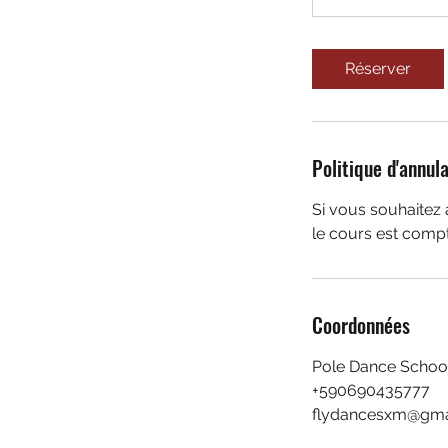
Réserver
Politique d'annul
Si vous souhaitez 
le cours est comp
Coordonnées
Pole Dance School
+590690435777
flydancesxm@gma